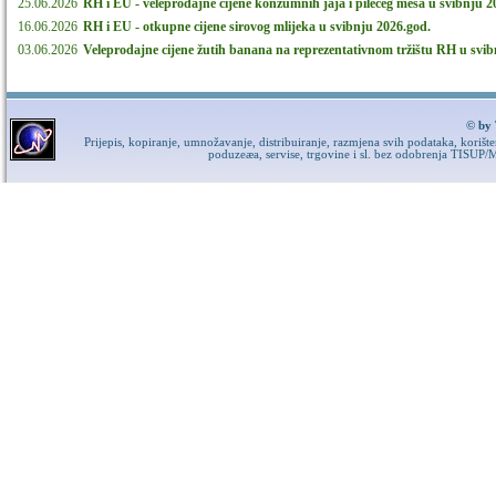
25.06.2026
RH i EU - veleprodajne cijene konzumnih jaja i pilećeg mesa u svibnju 2
16.06.2026
RH i EU - otkupne cijene sirovog mlijeka u svibnju 2026.god.
03.06.2026
Veleprodajne cijene žutih banana na reprezentativnom tržištu RH u svi
© by 
Prijepis, kopiranje, umnožavanje, distribuiranje, razmjena svih podataka, korišt
poduzeæa, servise, trgovine i sl. bez odobrenja TISUP/