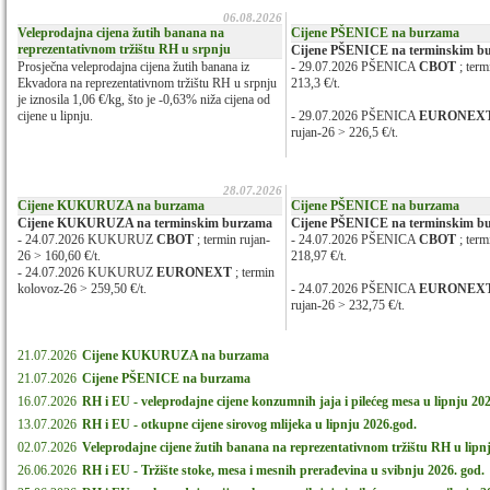
06.08.2026
Veleprodajna cijena žutih banana na
Cijene PŠENICE na burzama
reprezentativnom tržištu RH u srpnju
Cijene PŠENICE na terminskim b
Prosječna veleprodajna cijena žutih banana iz
- 29.07.2026 PŠENICA
CBOT
; term
Ekvadora na reprezentativnom tržištu RH u srpnju
213,3 €/t.
je iznosila 1,06 €/kg, što je -0,63% niža cijena od
cijene u lipnju.
- 29.07.2026 PŠENICA
EURONEX
rujan-26 > 226,5 €/t.
28.07.2026
Cijene KUKURUZA na burzama
Cijene PŠENICE na burzama
Cijene KUKURUZA na terminskim burzama
Cijene PŠENICE na terminskim b
- 24.07.2026 KUKURUZ
CBOT
; termin rujan-
- 24.07.2026 PŠENICA
CBOT
; term
26 > 160,60 €/t.
218,97 €/t.
- 24.07.2026 KUKURUZ
EURONEXT
; termin
kolovoz-26 > 259,50 €/t.
- 24.07.2026 PŠENICA
EURONEX
rujan-26 > 232,75 €/t.
21.07.2026
Cijene KUKURUZA na burzama
21.07.2026
Cijene PŠENICE na burzama
16.07.2026
RH i EU - veleprodajne cijene konzumnih jaja i pilećeg mesa u lipnju 20
13.07.2026
RH i EU - otkupne cijene sirovog mlijeka u lipnju 2026.god.
02.07.2026
Veleprodajne cijene žutih banana na reprezentativnom tržištu RH u lipn
26.06.2026
RH i EU - Tržište stoke, mesa i mesnih prerađevina u svibnju 2026. god.