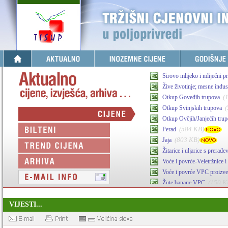
Sirovo mlijeko i mliječni p
Žive životinje; mesne indust
(
Otkup Goveđih trupova
Otkup Svinjskih trupova
Otkup Ovčjih/Janjećih tru
(584 KB)
Perad
(803 KB)
Jaja
Žitarice i uljarice s prerađ
Voće i povrće-Veletržnice i 
Voće i povrće VPC proizv
(150 K
Žute banane VPC
(341 KB)
Maslinovo ulje
VIJESTI...
Agrarni inputi-stočna hran