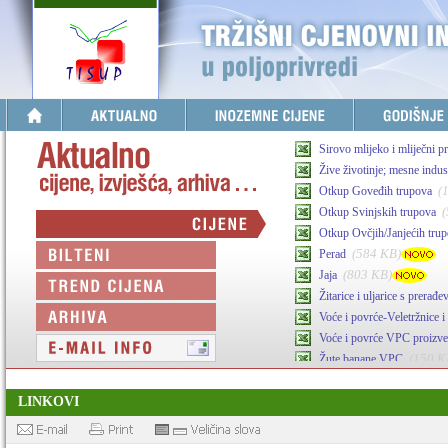
Sirovo mlijeko i mliječni p
Žive životinje; mesne indust
(
Otkup Goveđih trupova
Otkup Svinjskih trupova
Otkup Ovčjih/Janjećih tru
(584 KB)
Perad
(803 KB)
Jaja
Žitarice i uljarice s prerađ
Voće i povrće-Veletržnice i 
Voće i povrće VPC proizv
(150 K
Žute banane VPC
(341 KB)
Maslinovo ulje
LINKOVI
Agrarni inputi-stočna hran