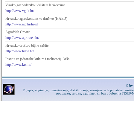
Visoko gospodarsko učilište u Križevcima
http://www.vguk.hr/
Hrvatsko agroekonomsko društvo (HAED)
http://www.agr.hr/haed
AgroWeb Croatia
http://www.agroweb.hr/
Hrvatsko društvo biljne zaštite
http://www.hdbz.hr/
Institut za jadranske kulture i melioraciju krša
http://www.krs.hr/
© by 
Prijepis, kopiranje, umnožavanje, distribuiranje, razmjena svih podataka, korišt
poduzeæa, servise, trgovine i sl. bez odobrenja TISUP/