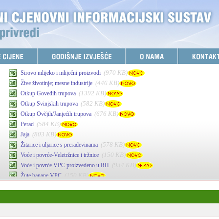
(970 KB)
Sirovo mlijeko i mliječni proizvodi
(446 KB)
Žive životinje; mesne industrije
(1392 KB)
Otkup Goveđih trupova
(582 KB)
Otkup Svinjskih trupova
(676 KB)
Otkup Ovčjih/Janjećih trupova
(584 KB)
Perad
(803 KB)
Jaja
(578 KB)
Žitarice i uljarice s prerađevinama
(150 KB)
Voće i povrće-Veletržnice i tržnice
(934 KB)
Voće i povrće VPC proizvedeno u RH
(150 KB)
Žute banane VPC
(341 KB)
Maslinovo ulje
(878 KB)
Agrarni inputi-stočna hrana