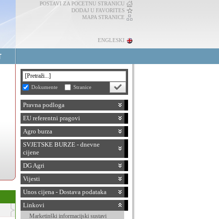
POSTAVI ZA POCETNU STRANICU
DODAJ U FAVORITES
MAPA STRANICE
ENGLESKI
Dokumente
Stranice
Pravna podloga
EU referentni pragovi
Agro burza
SVJETSKE BURZE - dnevne
cijene
DG Agri
Vijesti
Unos cijena - Dostava podataka
Linkovi
Marketinški informacijski sustavi