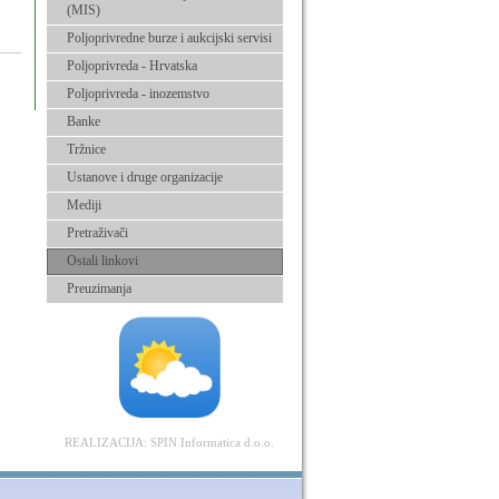
(MIS)
Poljoprivredne burze i aukcijski servisi
Poljoprivreda - Hrvatska
Poljoprivreda - inozemstvo
Banke
Tržnice
Ustanove i druge organizacije
Mediji
Pretraživači
Ostali linkovi
Preuzimanja
REALIZACIJA:
SPIN Informatica d.o.o.