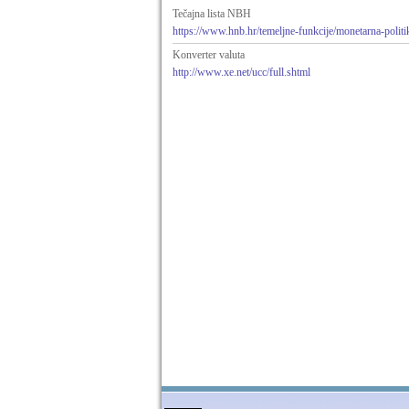
Tečajna lista NBH
https://www.hnb.hr/temeljne-funkcije/monetarna-politika/
Konverter valuta
http://www.xe.net/ucc/full.shtml