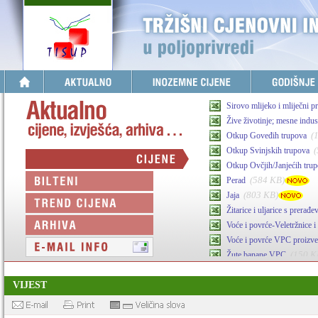
Sirovo mlijeko i mliječni p
Žive životinje; mesne indust
(
Otkup Goveđih trupova
Otkup Svinjskih trupova
Otkup Ovčjih/Janjećih tru
(584 KB)
Perad
(803 KB)
Jaja
Žitarice i uljarice s prerađ
Voće i povrće-Veletržnice i 
Voće i povrće VPC proizv
(150 K
Žute banane VPC
(341 KB)
Maslinovo ulje
VIJEST
Agrarni inputi-stočna hran