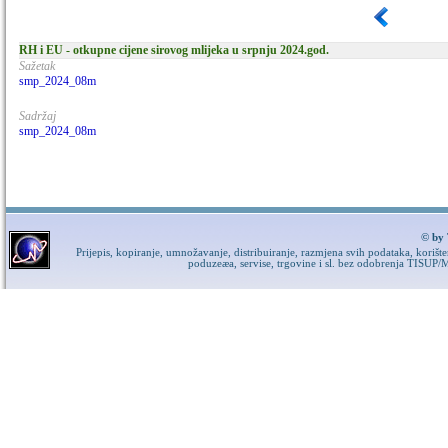
RH i EU - otkupne cijene sirovog mlijeka u srpnju 2024.god.
Sažetak
smp_2024_08m
Sadržaj
smp_2024_08m
© by 
Prijepis, kopiranje, umnožavanje, distribuiranje, razmjena svih podataka, korišt
poduzeæa, servise, trgovine i sl. bez odobrenja TISUP/