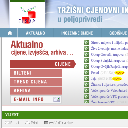
Sirovo mlijeko i mliječni p
Žive životinje; mesne indust
(
Otkup Goveđih trupova
Otkup Svinjskih trupova
Otkup Ovčjih/Janjećih tru
(584 KB)
Perad
(803 KB)
Jaja
Žitarice i uljarice s prerađ
Voće i povrće-Veletržnice i 
Voće i povrće VPC proizv
(150 K
Žute banane VPC
(341 KB)
Maslinovo ulje
VIJEST
Agrarni inputi-stočna hran