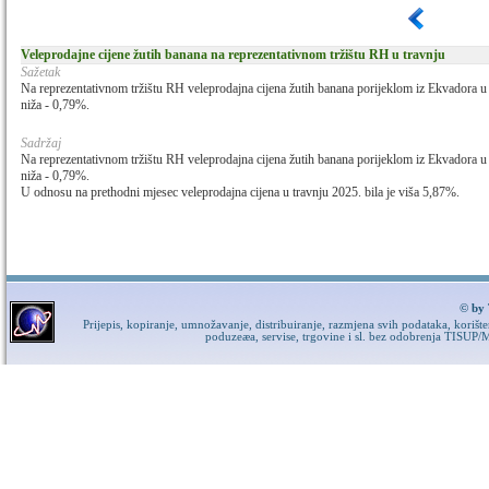
Veleprodajne cijene žutih banana na reprezentativnom tržištu RH u travnju
Sažetak
Na reprezentativnom tržištu RH veleprodajna cijena žutih banana porijeklom iz Ekvadora u 
niža - 0,79%.
Sadržaj
Na reprezentativnom tržištu RH veleprodajna cijena žutih banana porijeklom iz Ekvadora u 
niža - 0,79%.
U odnosu na prethodni mjesec veleprodajna cijena u travnju 2025. bila je viša 5,87%.
© by 
Prijepis, kopiranje, umnožavanje, distribuiranje, razmjena svih podataka, korišt
poduzeæa, servise, trgovine i sl. bez odobrenja TISUP/