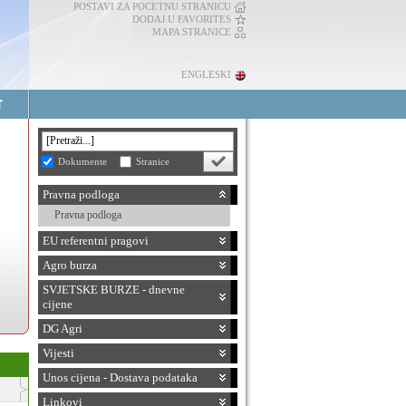
POSTAVI ZA POCETNU STRANICU
DODAJ U FAVORITES
MAPA STRANICE
ENGLESKI
Dokumente
Stranice
Pravna podloga
Pravna podloga
EU referentni pragovi
Agro burza
SVJETSKE BURZE - dnevne
cijene
DG Agri
Vijesti
Unos cijena - Dostava podataka
Linkovi