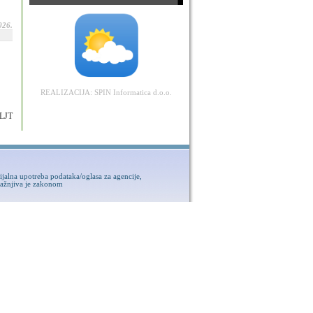
026.
REALIZACIJA:
SPIN Informatica d.o.o.
LJT
ijalna upotreba podataka/oglasa za agencije,
kažnjiva je zakonom