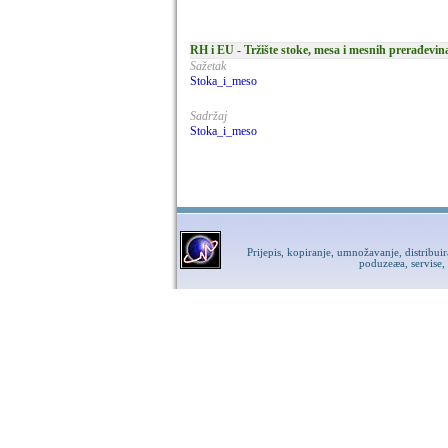
RH i EU - Tržište stoke, mesa i mesnih prerađevina
Sažetak
Stoka_i_meso
Sadržaj
Stoka_i_meso
Prijepis, kopiranje, umnožavanje, distribui
poduzeæa, servise,