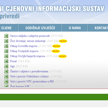
(970 KB)
Sirovo mlijeko i mliječni proizvodi
(446 KB)
Žive životinje; mesne industrije
(1392 KB)
Otkup Goveđih trupova
(582 KB)
Otkup Svinjskih trupova
(676 KB)
Otkup Ovčjih/Janjećih trupova
(584 KB)
Perad
(803 KB)
Jaja
(578 KB)
Žitarice i uljarice s prerađevinama
(150 KB)
Voće i povrće-Veletržnice i tržnice
(934 KB)
Voće i povrće VPC proizvedeno u RH
(150 KB)
Žute banane VPC
(341 KB)
Maslinovo ulje
(878 KB)
Agrarni inputi-stočna hrana