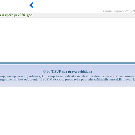
Datum objave: 20.2.2
 u siječnju 2026. god.
© by TISUP, sva prava pridržana
ranje, razmjena svih podataka, korištenje baza podataka na vlastitim stranicama korisnika, komerc
 trgovine i sl. bez odobrenja TISUP/MPRRR-a, predstavlja povredu zaštiæenih autorskih prava i 