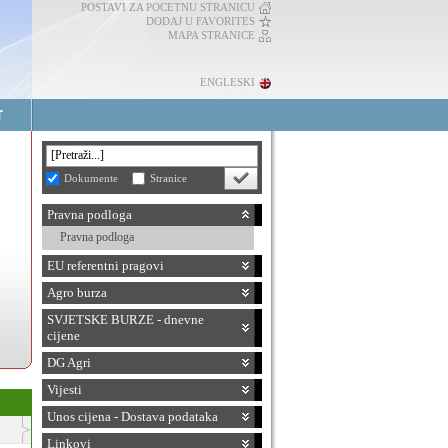
POSTAVI ZA POCETNU STRANICU
DODAJ U FAVORITES
MAPA STRANICE
ENGLESKI
Dokumente
Stranice
Pravna podloga
Pravna podloga
EU referentni pragovi
Agro burza
SVJETSKE BURZE - dnevne
cijene
DG Agri
Vijesti
Unos cijena - Dostava podataka
Linkovi