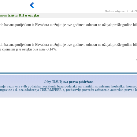
Datum objave: 15.4.2
vnom tržištu RH u ožujku
tih banana porijeklom iz Ekvadora u ožujku je ove godine u odnosu na ožujak prošle godine bil
tih banana porijeklom iz Ekvadora u ožujku je ove godine u odnosu na ožujak prošle godine bil
cijena im je u ožujku bila niža -3,14%.
© by TISUP, sva prava pridržana
ranje, razmjena svih podataka, korištenje baza podataka na vlastitim stranicama korisnika, komerc
 trgovine i sl. bez odobrenja TISUP/MPRRR-a, predstavlja povredu zaštiæenih autorskih prava i 