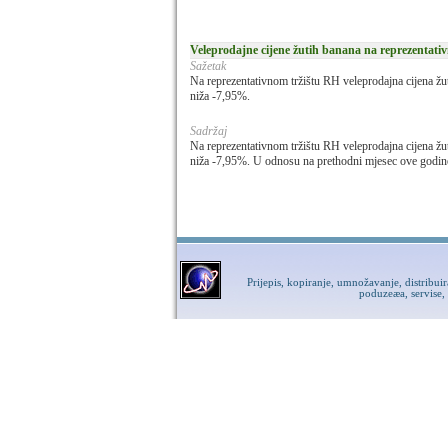
Veleprodajne cijene žutih banana na reprezentati
Sažetak
Na reprezentativnom tržištu RH veleprodajna cijena žu
niža -7,95%.
Sadržaj
Na reprezentativnom tržištu RH veleprodajna cijena žu
niža -7,95%. U odnosu na prethodni mjesec ove godine 
Prijepis, kopiranje, umnožavanje, distribui
poduzeæa, servise,